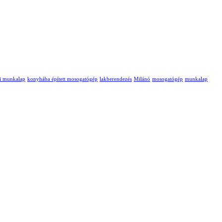
i munkalap
konyhába épített mosogatógép
lakberendezés
Milánó
mosogatógép
munkalap