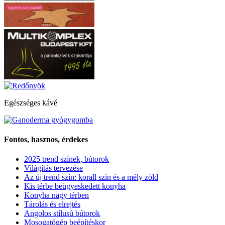
Egészséges kávé
Fontos, hasznos, érdekes
2025 trend színek, bútorok
Világítás tervezése
Az új trend szín: korall szín és a mély zöld
Kis térbe beügyeskedett konyha
Konyha nagy térben
Tárolás és elrejtés
Angolos stílusú bútorok
Mosogatógép beépítéskor