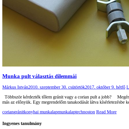
Munka pult választás dilemmái
Márkus István
2010. szeptember 30. csütörtök
2017. október 9. hétfő
L
Többször kérdezték tőlem gránit vagy a corian pult a jobb? Megéri e
más az előnyük. Egy megrendelőm tanakodását látva kísérletezésbe ke
corian
gránit
konyhai munkalap
munkalap
technoston
Read More
Ingyenes tanulmány