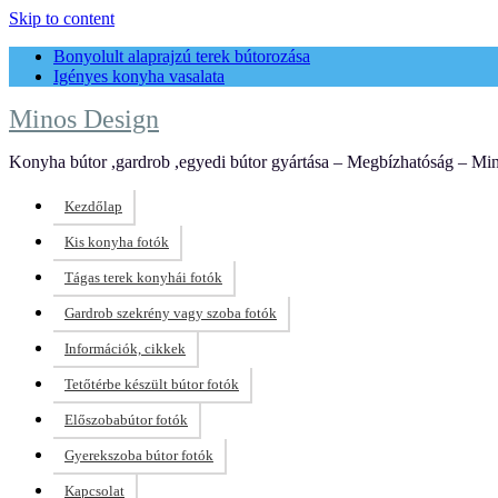
Skip to content
Bonyolult alaprajzú terek bútorozása
Igényes konyha vasalata
Minos Design
Konyha bútor ,gardrob ,egyedi bútor gyártása – Megbízhatóság – Min
Kezdőlap
Kis konyha fotók
Tágas terek konyhái fotók
Gardrob szekrény vagy szoba fotók
Információk, cikkek
Tetőtérbe készült bútor fotók
Előszobabútor fotók
Gyerekszoba bútor fotók
Kapcsolat