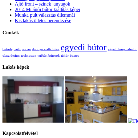
Ajtó front – színek ,anyagok
2014 Milánói bútor kiállítás képei
Munka pult választás dilemmái
Kis lakás ötletes berendezése
Címkék
egyedi bútor
bútorlap ajtó
corian
dobogó alatti bútor
egyedi konyhabútor
olasz design
technoston
tetőtéri bútorok
tükör
ötletes
Lakás képek
Kapcsolatfelvétel