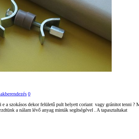
akberendezés
0
 a szokásos dekor felületű pult helyett coriant vagy gránitot tenni ?
zdtünk a nálam lévő anyag minták segítségével . A tapasztaltakat