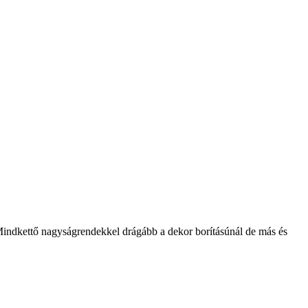
 Mindkettő nagyságrendekkel drágább a dekor borításúnál de más és