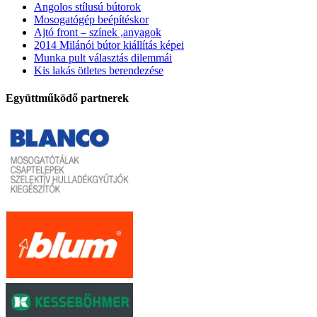
Angolos stílusú bútorok
Mosogatógép beépítéskor
Ajtó front – színek ,anyagok
2014 Milánói bútor kiállítás képei
Munka pult választás dilemmái
Kis lakás ötletes berendezése
Együttműködő partnerek