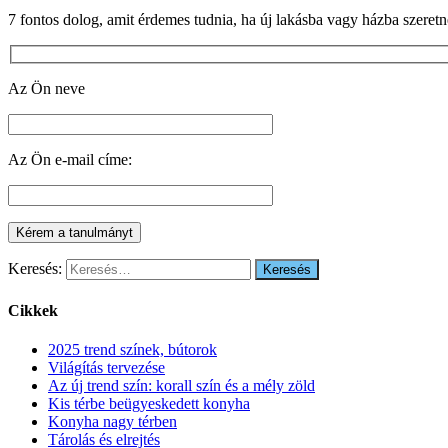
7 fontos dolog, amit érdemes tudnia, ha új lakásba vagy házba szeret
Az Ön neve
Az Ön e-mail címe:
Keresés:
Cikkek
2025 trend színek, bútorok
Világítás tervezése
Az új trend szín: korall szín és a mély zöld
Kis térbe beügyeskedett konyha
Konyha nagy térben
Tárolás és elrejtés