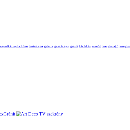
egyedi konyha bútor
festett ajtó
galéria
galéria ágy
gránit
kis lakás
komód
konyha ajtó
konyha