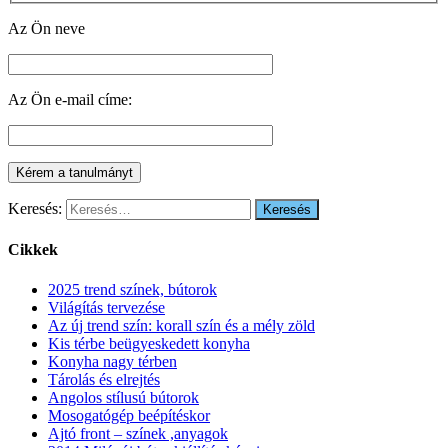
Az Ön neve
Az Ön e-mail címe:
Keresés:
Cikkek
2025 trend színek, bútorok
Világítás tervezése
Az új trend szín: korall szín és a mély zöld
Kis térbe beügyeskedett konyha
Konyha nagy térben
Tárolás és elrejtés
Angolos stílusú bútorok
Mosogatógép beépítéskor
Ajtó front – színek ,anyagok