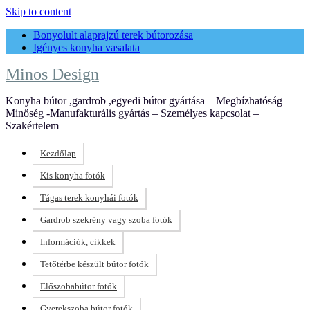
Skip to content
Bonyolult alaprajzú terek bútorozása
Igényes konyha vasalata
Minos Design
Konyha bútor ,gardrob ,egyedi bútor gyártása – Megbízhatóság –
Minőség -Manufakturális gyártás – Személyes kapcsolat –
Szakértelem
Kezdőlap
Kis konyha fotók
Tágas terek konyhái fotók
Gardrob szekrény vagy szoba fotók
Információk, cikkek
Tetőtérbe készült bútor fotók
Előszobabútor fotók
Gyerekszoba bútor fotók