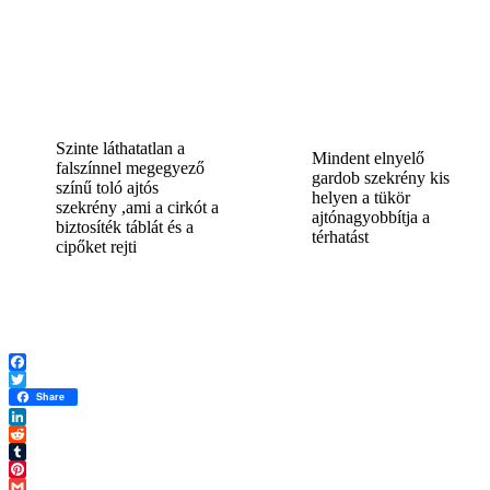
Szinte láthatatlan a
Mindent elnyelő
falszínnel megegyező
gardob szekrény kis
színű toló ajtós
helyen a tükör
szekrény ,ami a cirkót a
ajtónagyobbítja a
biztosíték táblát és a
térhatást
cipőket rejti
Facebook
Twitter
Share
LinkedIn
Reddit
Tumblr
Pinterest