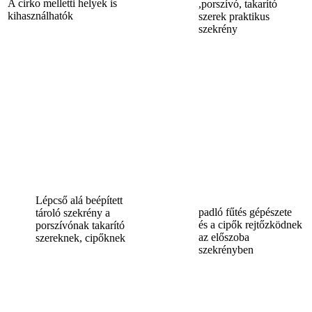
A cirko melletti helyek is
,porszívó, takarító
kihasználhatók
szerek praktikus
szekrény
Lépcső alá beépített
padló fűtés gépészete
tároló szekrény a
és a cipők rejtőzködnek
porszívónak takarító
az előszoba
szereknek, cipőknek
szekrényben