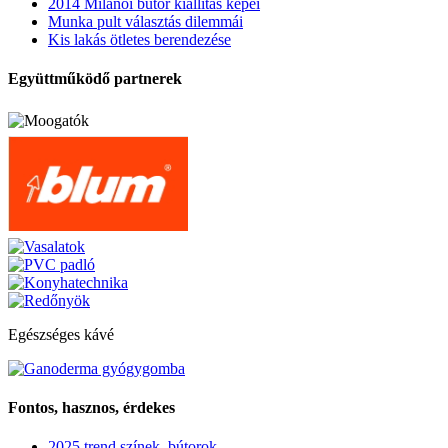
2014 Milánói bútor kiállítás képei
Munka pult választás dilemmái
Kis lakás ötletes berendezése
Együttműködő partnerek
Egészséges kávé
Fontos, hasznos, érdekes
2025 trend színek, bútorok