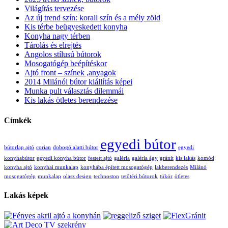
Világítás tervezése
Az új trend szín: korall szín és a mély zöld
Kis térbe beügyeskedett konyha
Konyha nagy térben
Tárolás és elrejtés
Angolos stílusú bútorok
Mosogatógép beépítéskor
Ajtó front – színek ,anyagok
2014 Milánói bútor kiállítás képei
Munka pult választás dilemmái
Kis lakás ötletes berendezése
Címkék
egyedi bútor
bútorlap ajtó
corian
dobogó alatti bútor
egyedi
konyhabútor
egyedi konyha bútor
festett ajtó
galéria
galéria ágy
gránit
kis lakás
komód
konyha ajtó
konyhai munkalap
konyhába épített mosogatógép
lakberendezés
Milánó
mosogatógép
munkalap
olasz design
technoston
tetőtéri bútorok
tükör
ötletes
Lakás képek