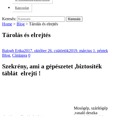
Kapcsolat
Keresés:
Home
>
Blog
>
Tárolás és elrejtés
Tárolás és elrejtés
Balogh Erika
2017. október 26. csütörtök
2019. március 1. péntek
Blog
,
Címlapra
0
Szekrény, ami a gépészetet ,biztosíték
táblát elrejti !
Mosógép, szárítógép
,vasaló deszka